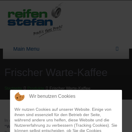
Frischer Warte-Kaffee
Startseite
Produkte
Frischer Warte-Kaffee
Wir benutzen Cookies
Wir nutzen Cookies auf unserer Website. Einige von
ihnen sind essenziell für den Betrieb der Seite,
während andere uns helfen, diese Website und die
In unserem Wartebereich erhalten Sie unseren erstklassigen
Nutzererfahrung zu verbessern (Tracking Cookies). Sie
"Warte-Kaffee"
, diverse Getränke und aktuelle, informative
können selbst entscheiden, ob Sie die Cookies