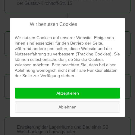
der Gustav-Kirchhoff-Str. 15
2011
Wir benutzen Cookies
Wir nutzen Cookies auf unserer Website. Einige von
Eröffnung der dritten SB Waschanlage in Bad
ihnen sind essenziell für den Betrieb der Seite,
Dürkheim
während andere uns helfen, diese Website und die
Nutzererfahrung zu verbessern (Tracking Cookies). Sie
können selbst entscheiden, ob Sie die Cookies
zulassen möchten. Bitte beachten Sie, dass bei einer
2004
Ablehnung womöglich nicht mehr alle Funktionalitäten
der Seite zur Verfügung stehen.
Eröffnung einer weiteren SB Waschanlage in
Grünstadt
Akzeptieren
Ablehnen
1999
Erweiterung der Lagerräume und Bau einer SB
Waschanlage in Ludwigshafen